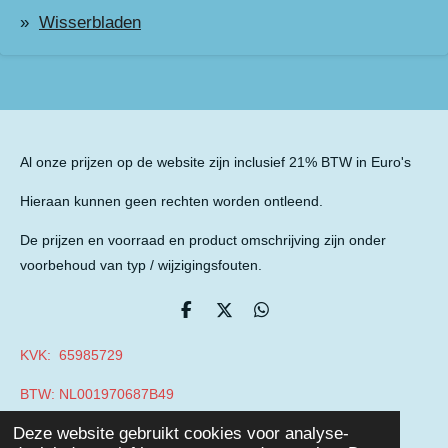
Wisserbladen
Al onze prijzen op de website zijn inclusief 21% BTW in Euro's
Hieraan kunnen geen rechten worden ontleend.
De prijzen en voorraad en product omschrijving zijn onder
voorbehoud van typ / wijzigingsfouten.
D
D
D
e
e
e
l
e
l
KVK: 65985729
e
l
e
n
n
BTW: NL001970687B49
© 2019 - 2026 Auto Parts Nieuwegein
Deze website gebruikt cookies voor analyse-
Powered by
JouwWeb