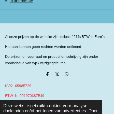
Transmissie
Al onze prijzen op de website zijn inclusief 21% BTW in Euro's
Hieraan kunnen geen rechten worden ontleend.
De prijzen en voorraad en product omschrijving zijn onder
voorbehoud van typ / wijzigingsfouten.
D
D
D
e
e
e
l
e
l
KVK: 65985729
e
l
e
n
n
BTW: NL001970687B49
© 2019 - 2026 Auto Parts Nieuwegein
Deze website gebruikt cookies voor analyse-
Powered by
JouwWeb
doeleinden en/of het tonen van advertenties. Door