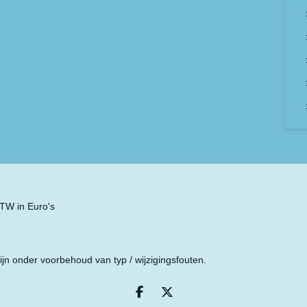
 BTW in Euro's
ijn onder voorbehoud van typ / wijzigingsfouten.
D
D