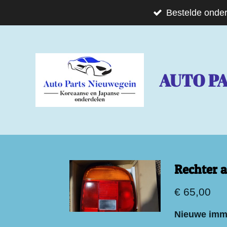
Ga
Bestelde onder
direct
naar
de
AUTO P
hoofdinhoud
Rechter a
€ 65,00
Nieuwe immi