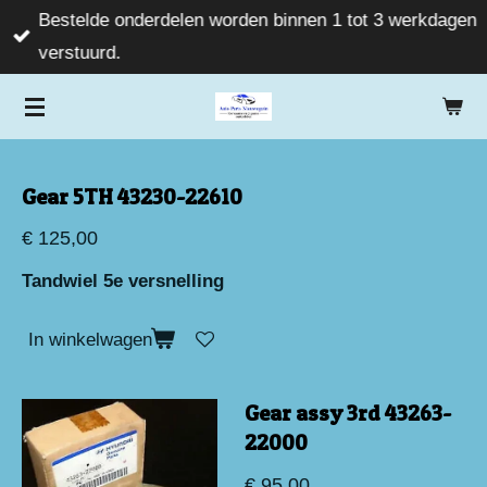
Bestelde onderdelen worden binnen 1 tot 3 werkdagen
Ga
verstuurd.
direct
naar
de
hoofdinhoud
Gear 5TH 43230-22610
€ 125,00
Tandwiel 5e versnelling
In winkelwagen
Gear assy 3rd 43263-
22000
€ 95,00