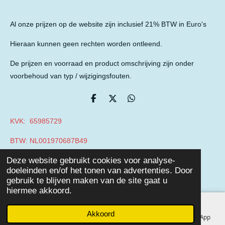
Al onze prijzen op de website zijn inclusief 21% BTW in Euro's
Hieraan kunnen geen rechten worden ontleend.
De prijzen en voorraad en product omschrijving zijn onder
voorbehoud van typ / wijzigingsfouten.
D
D
D
e
e
e
l
e
l
KVK: 65985729
e
l
e
n
n
BTW: NL001970687B49
© 2019 - 2026 Auto Parts Nieuwegein
Deze website gebruikt cookies voor analyse-
Powered by
JouwWeb
doeleinden en/of het tonen van advertenties. Door
gebruik te blijven maken van de site gaat u
hiermee akkoord.
Akkoord
E-mailadres
Telefoonnummer
Facebook
WhatsApp