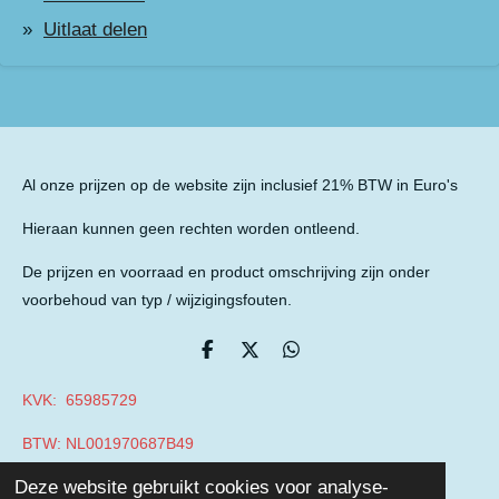
Uitlaat delen
Al onze prijzen op de website zijn inclusief 21% BTW in Euro's
Hieraan kunnen geen rechten worden ontleend.
De prijzen en voorraad en product omschrijving zijn onder
voorbehoud van typ / wijzigingsfouten.
D
D
D
e
e
e
l
e
l
KVK: 65985729
e
l
e
n
n
BTW: NL001970687B49
© 2019 - 2026 Auto Parts Nieuwegein
Deze website gebruikt cookies voor analyse-