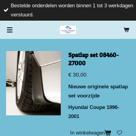
Bestelde onderdelen worden binnen 1 tot 3 werkdagen
Ga
verstuurd.
direct
naar
de
hoofdinhoud
Spatlap set 08460-
27000
€ 30,00
Nieuwe originele spatlap
set voorzijde
Hyundai Coupe 1996-
2001
In winkelwagen