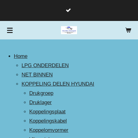
Ga
direct
naar
de
hoofdinhoud
Home
LPG ONDERDELEN
NET BINNEN
KOPPELING DELEN HYUNDAI
Drukgroep
Druklager
Koppelingsplaat
Koppelingskabel
Koppelomvormer