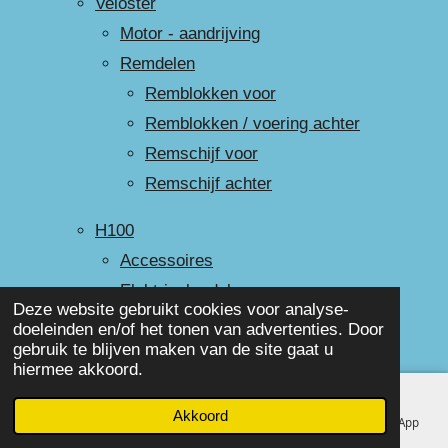
Veloster
Motor - aandrijving
Remdelen
Remblokken voor
Remblokken / voering achter
Remschijf voor
Remschijf achter
H100
Accessoires
Elektrische delen
Deze website gebruikt cookies voor analyse-
Exterieur
doeleinden en/of het tonen van advertenties. Door
gebruik te blijven maken van de site gaat u
Interieur
hiermee akkoord.
Motor
Onderstel
Akkoord
E-mailadres
Telefoonnummer
Facebook
WhatsApp
Portierrubber/achterkleprubber