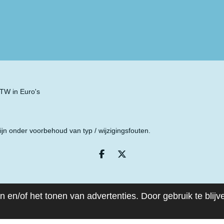
 BTW in Euro's
ijn onder voorbehoud van typ / wijzigingsfouten.
D
D
e
e
l
e
e
l
n
 en/of het tonen van advertenties. Door gebruik te blij