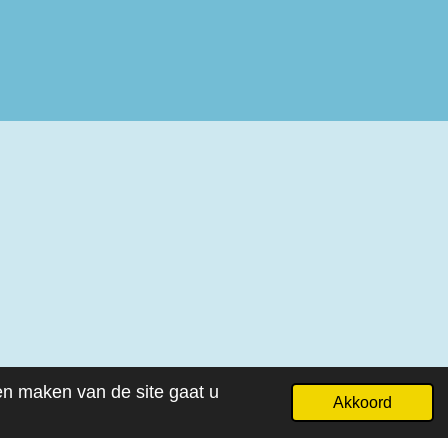
ven maken van de site gaat u
Akkoord
Powered by
JouwWeb