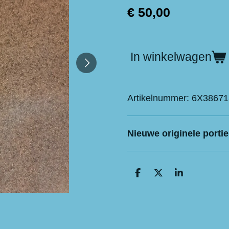
€ 50,00
In winkelwagen
Artikelnummer:
6X38671
Nieuwe originele porti
D
D
S
e
e
h
l
e
a
e
l
r
n
e