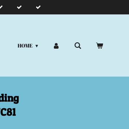
HOME
ding
C81