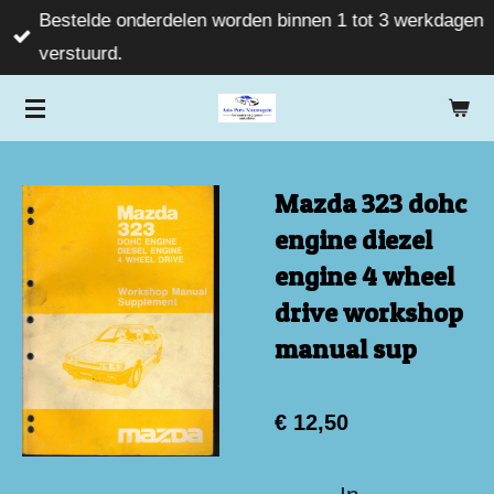
Bestelde onderdelen worden binnen 1 tot 3 werkdagen
Ga
verstuurd.
direct
naar
de
hoofdinhoud
Mazda 323 dohc
engine diezel
engine 4 wheel
drive workshop
manual sup
€ 12,50