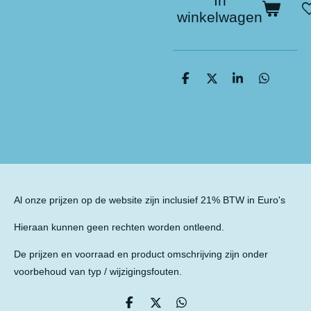
In
winkelwagen
D
D
S
D
e
e
h
e
l
e
a
l
e
l
r
e
n
e
n
Al onze prijzen op de website zijn inclusief 21% BTW in Euro's
Hieraan kunnen geen rechten worden ontleend.
De prijzen en voorraad en product omschrijving zijn onder
voorbehoud van typ / wijzigingsfouten.
D
D
D