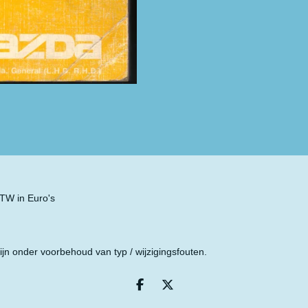
 BTW in Euro's
ijn onder voorbehoud van typ / wijzigingsfouten.
D
D
e
e