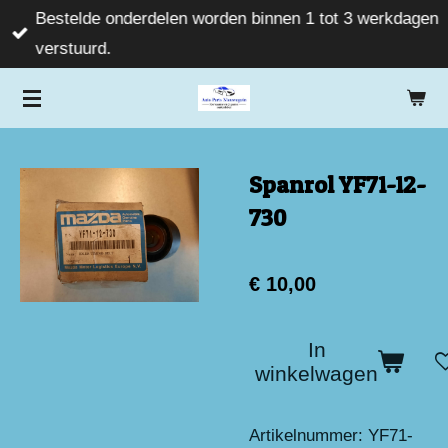
Bestelde onderdelen worden binnen 1 tot 3 werkdagen
Ga
verstuurd.
direct
naar
de
hoofdinhoud
Spanrol YF71-12-
730
€ 10,00
In
winkelwagen
Artikelnummer:
YF71-