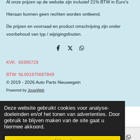
Al onze prijzen op de website zijn inclusief 21% BTW in Euro's
Hieraan kunnen geen rechten worden ontleend.
De prijzen en voorraad en product omschrijving zijn onder
voorbehoud van typ / wijzigingsfouten.
D
D
D
e
e
e
l
e
l
KVK: 65985729
e
l
e
n
n
BTW: NL001970687B49
© 2019 - 2026 Auto Parts Nieuwegein
Powered by
JouwWeb
Deze website gebruikt cookies voor analyse-
doeleinden en/of het tonen van advertenties. Door
gebruik te blijven maken van de site gaat u
hiermee akkoord.