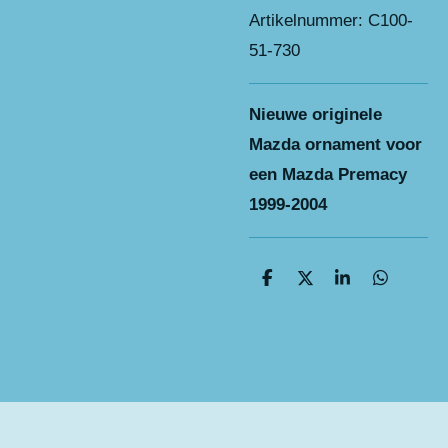
Artikelnummer:
C100-
51-730
Nieuwe originele
Mazda ornament voor
een Mazda Premacy
1999-2004
D
D
S
D
e
e
h
e
l
e
a
l
e
l
r
e
n
e
n