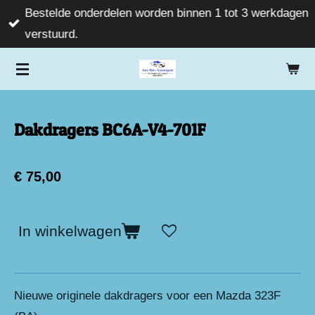
Bestelde onderdelen worden binnen 1 tot 3 werkdagen
Ga
verstuurd.
direct
naar
de
hoofdinhoud
Dakdragers BC6A-V4-701F
€ 75,00
In winkelwagen
Nieuwe originele dakdragers voor een Mazda 323F