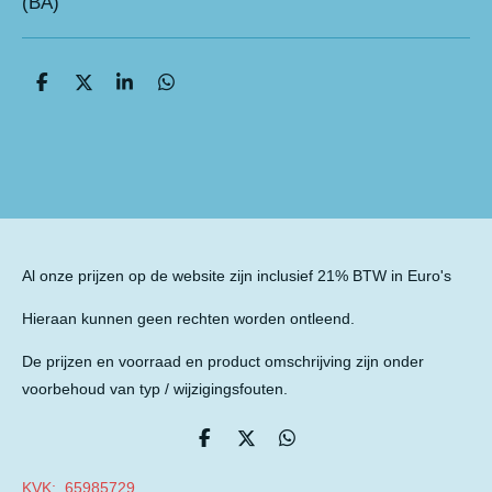
(BA)
D
D
S
D
e
e
h
e
l
e
a
l
e
l
r
e
n
e
n
Al onze prijzen op de website zijn inclusief 21% BTW in Euro's
Hieraan kunnen geen rechten worden ontleend.
De prijzen en voorraad en product omschrijving zijn onder
voorbehoud van typ / wijzigingsfouten.
D
D
D
e
e
e
l
e
l
KVK: 65985729