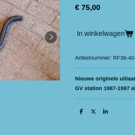
€ 75,00
In winkelwagen
Artikelnummer:
RF38-40
Nieuwe originele uitla
GV station 1987-1997 al
D
D
S
e
e
h
l
e
a
e
l
r