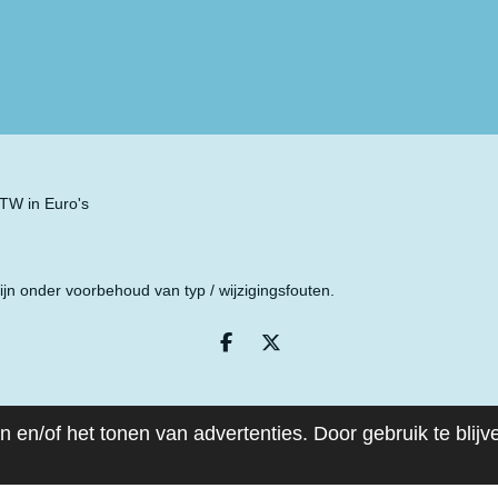
n
e
 BTW in Euro's
ijn onder voorbehoud van typ / wijzigingsfouten.
D
D
e
e
l
e
e
l
n
 en/of het tonen van advertenties. Door gebruik te blij