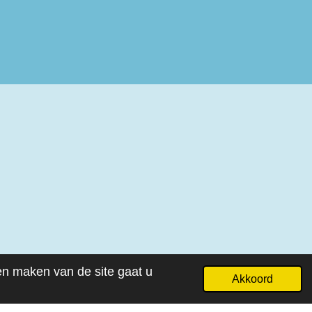
ven maken van de site gaat u
Akkoord
Powered by
JouwWeb