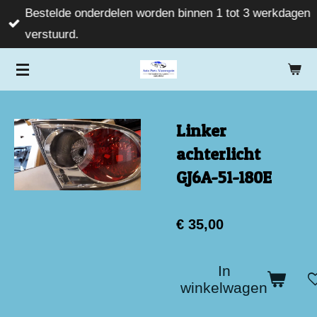
Bestelde onderdelen worden binnen 1 tot 3 werkdagen
Ga
verstuurd.
direct
naar
de
hoofdinhoud
Linker
achterlicht
GJ6A-51-180E
€ 35,00
In
winkelwagen