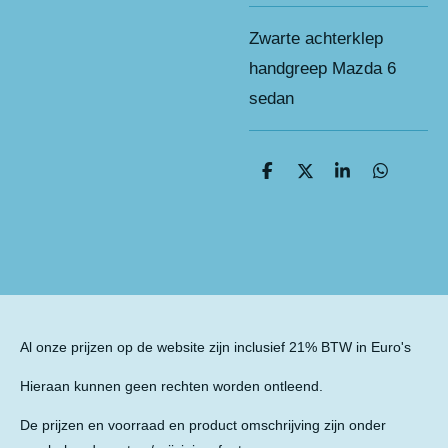
Zwarte achterklep
handgreep Mazda 6
sedan
D
D
S
D
e
e
h
e
l
e
a
l
e
l
r
e
n
e
n
Al onze prijzen op de website zijn inclusief 21% BTW in Euro's
Hieraan kunnen geen rechten worden ontleend.
De prijzen en voorraad en product omschrijving zijn onder