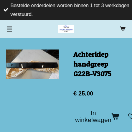
Bestelde onderdelen worden binnen 1 tot 3 werkdagen
Ga
verstuurd.
direct
naar
de
hoofdinhoud
Achterklep
handgreep
G22B-V3075
€ 25,00
In
winkelwagen