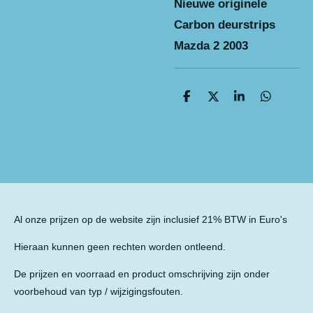
Nieuwe originele
Carbon deurstrips
Mazda 2 2003
D
D
S
D
e
e
h
e
l
e
a
l
e
l
r
e
n
e
n
Al onze prijzen op de website zijn inclusief 21% BTW in Euro's
Hieraan kunnen geen rechten worden ontleend.
De prijzen en voorraad en product omschrijving zijn onder
voorbehoud van typ / wijzigingsfouten.