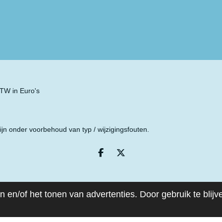
 BTW in Euro's
ijn onder voorbehoud van typ / wijzigingsfouten.
D
D
e
e
l
e
e
l
n
 en/of het tonen van advertenties. Door gebruik te blij