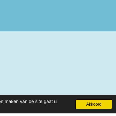
ven maken van de site gaat u
Akkoord
Powered by
JouwWeb