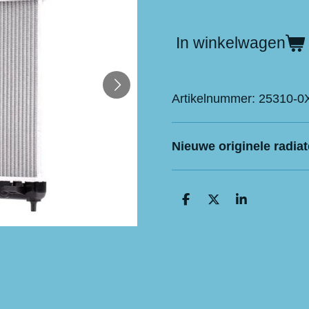
In winkelwagen
Artikelnummer:
25310-0
Nieuwe originele radiat
D
D
S
e
e
h
l
e
a
e
l
r
n
e