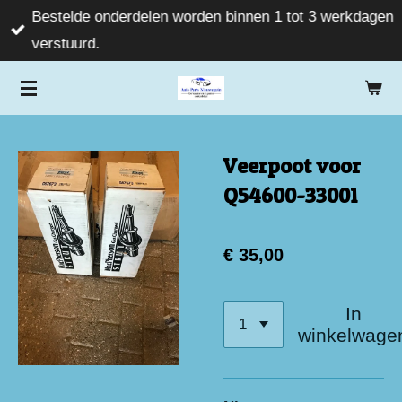
Bestelde onderdelen worden binnen 1 tot 3 werkdagen
Ga
verstuurd.
direct
naar
de
hoofdinhoud
Veerpoot voor
Q54600-33001
€ 35,00
In
winkelwage