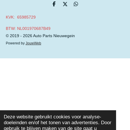
D
D
D
e
e
e
l
e
l
KVK: 65985729
e
l
e
n
n
BTW: NL001970687B49
© 2019 - 2026 Auto Parts Nieuwegein
Powered by
JouwWeb
Deze website gebruikt cookies voor analyse-
doeleinden en/of het tonen van advertenties. Door
gebruik te blijven maken van de site gaat u