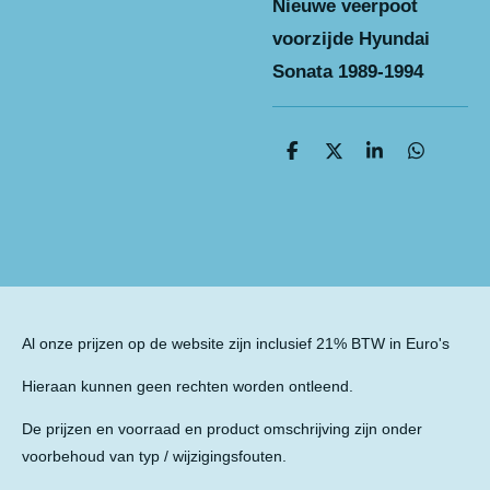
Nieuwe veerpoot
voorzijde Hyundai
Sonata 1989-1994
D
D
S
D
e
e
h
e
l
e
a
l
e
l
r
e
n
e
n
Al onze prijzen op de website zijn inclusief 21% BTW in Euro's
Hieraan kunnen geen rechten worden ontleend.
De prijzen en voorraad en product omschrijving zijn onder
voorbehoud van typ / wijzigingsfouten.