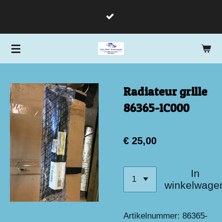
Ga
direct
naar
de
hoofdinhoud
Radiateur grille
86365-1C000
€ 25,00
In
winkelwage
Artikelnummer:
86365-