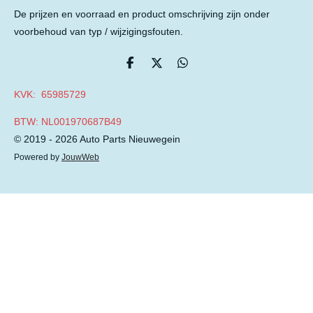
De prijzen en voorraad en product omschrijving zijn onder
voorbehoud van typ / wijzigingsfouten.
D
D
D
e
e
e
l
e
l
KVK: 65985729
e
l
e
n
n
BTW: NL001970687B49
© 2019 - 2026 Auto Parts Nieuwegein
Powered by
JouwWeb