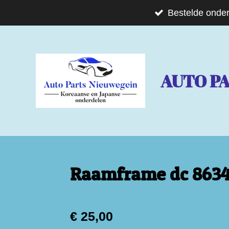
Ga
Bestelde onder
direct
naar
de
AUTO P
hoofdinhoud
Raamframe dc 8634
€ 25,00