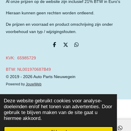
Al onze prijzen op de website zijn inclusief 21% BTW in Euro's
Hieraan kunnen geen rechten worden ontleend.
De prijzen en voorraad en product omschrijving zijn onder
voorbehoud van typ / wijzigingsfouten.
D
D
D
e
e
e
l
e
l
KVK: 65985729
e
l
e
n
n
BTW: NL001970687B49
© 2019 - 2026 Auto Parts Nieuwegein
Powered by
JouwWeb
Deze website gebruikt cookies voor analyse-
doeleinden en/of het tonen van advertenties. Door
gebruik te blijven maken van de site gaat u
hiermee akkoord.