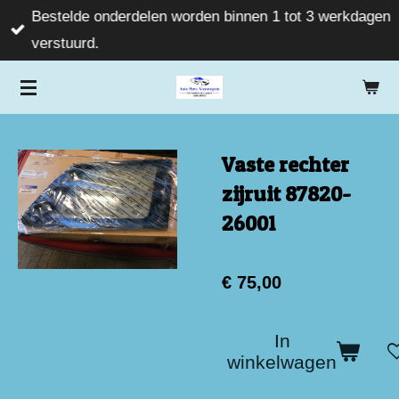
Bestelde onderdelen worden binnen 1 tot 3 werkdagen
Ga
verstuurd.
direct
naar
de
hoofdinhoud
Vaste rechter
zijruit 87820-
26001
€ 75,00
In
winkelwagen