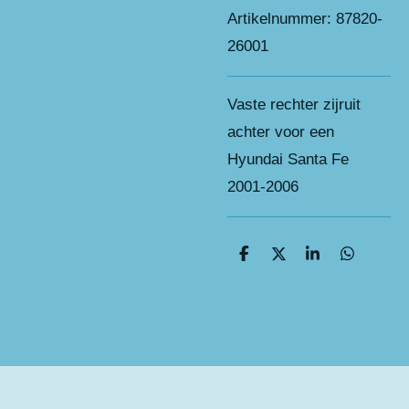
Artikelnummer:
87820-
26001
Vaste rechter zijruit
achter voor een
Hyundai Santa Fe
2001-2006
D
D
S
D
e
e
h
e
l
e
a
l
e
l
r
e
n
e
n