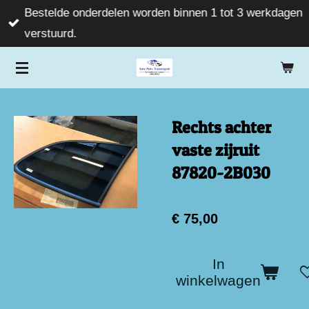
Bestelde onderdelen worden binnen 1 tot 3 werkdagen
Ga
verstuurd.
direct
naar
de
hoofdinhoud
Rechts achter
vaste zijruit
87820-2B030
€ 75,00
In
winkelwagen