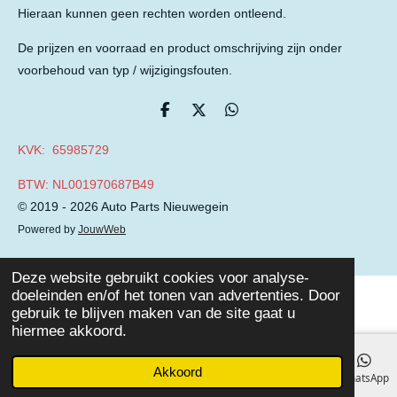
Hieraan kunnen geen rechten worden ontleend.
De prijzen en voorraad en product omschrijving zijn onder
voorbehoud van typ / wijzigingsfouten.
D
D
D
e
e
e
l
e
l
KVK: 65985729
e
l
e
n
n
BTW: NL001970687B49
© 2019 - 2026 Auto Parts Nieuwegein
Powered by
JouwWeb
Deze website gebruikt cookies voor analyse-
doeleinden en/of het tonen van advertenties. Door
gebruik te blijven maken van de site gaat u
hiermee akkoord.
Akkoord
E-mailadres
Telefoonnummer
Facebook
WhatsApp