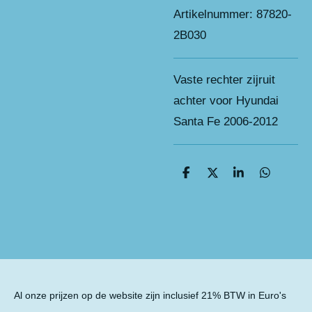
Artikelnummer:
87820-
2B030
Vaste rechter zijruit
achter voor Hyundai
Santa Fe 2006-2012
D
D
S
D
e
e
h
e
l
e
a
l
e
l
r
e
n
e
n
Al onze prijzen op de website zijn inclusief 21% BTW in Euro's