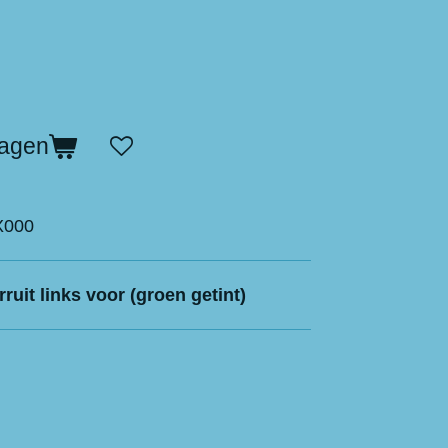
wagen
X000
ruit links voor (groen getint)