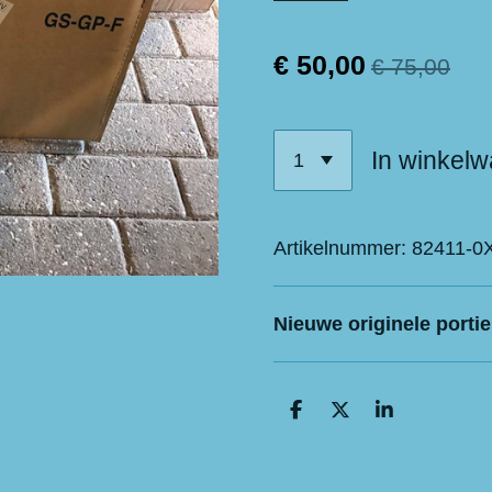
€ 50,00
€ 75,00
In winkel
Artikelnummer:
82411-0
Nieuwe originele portier
D
D
S
e
e
h
l
e
a
e
l
r