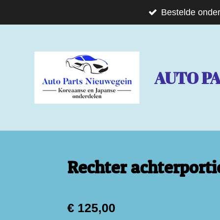
Ga
Bestelde onder
direct
naar
de
AUTO P
hoofdinhoud
Rechter achterport
€ 125,00