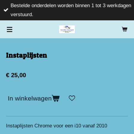
Bestelde onderdelen worden binnen 1 tot 3 werkdagen
Ga
verstuurd.
direct
naar
de
hoofdinhoud
Instaplijsten
€ 25,00
In winkelwagen
Instaplijsten Chrome voor een i10 vanaf 2010