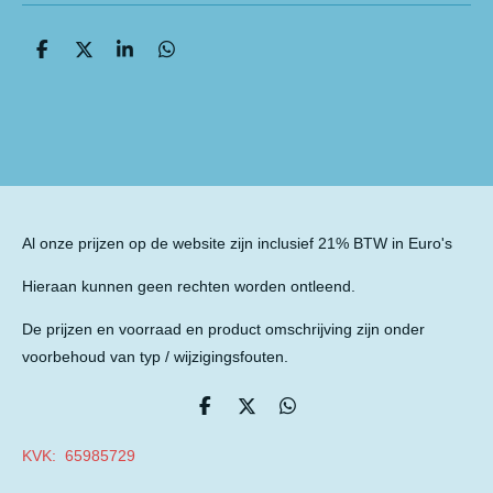
D
D
S
D
e
e
h
e
l
e
a
l
e
l
r
e
n
e
n
Al onze prijzen op de website zijn inclusief 21% BTW in Euro's
Hieraan kunnen geen rechten worden ontleend.
De prijzen en voorraad en product omschrijving zijn onder
voorbehoud van typ / wijzigingsfouten.
D
D
D
e
e
e
l
e
l
KVK: 65985729
e
l
e
n
n