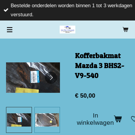
Bestelde onderdelen worden binnen 1 tot 3 werkdagen
Ga
verstuurd.
direct
naar
de
hoofdinhoud
Kofferbakmat
Mazda 3 BHS2-
V9-540
€ 50,00
In
winkelwagen