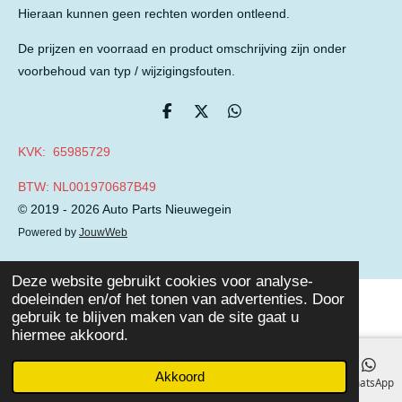
Hieraan kunnen geen rechten worden ontleend.
De prijzen en voorraad en product omschrijving zijn onder
voorbehoud van typ / wijzigingsfouten.
D
D
D
e
e
e
l
e
l
KVK: 65985729
e
l
e
n
n
BTW: NL001970687B49
© 2019 - 2026 Auto Parts Nieuwegein
Powered by
JouwWeb
Deze website gebruikt cookies voor analyse-
doeleinden en/of het tonen van advertenties. Door
gebruik te blijven maken van de site gaat u
hiermee akkoord.
Akkoord
E-mailadres
Telefoonnummer
Facebook
WhatsApp