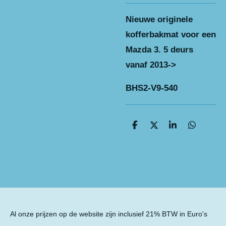
Nieuwe originele
kofferbakmat voor een
Mazda 3. 5 deurs
vanaf 2013->
BHS2-V9-540
D
D
S
D
e
e
h
e
l
e
a
l
e
l
r
e
n
e
n
Al onze prijzen op de website zijn inclusief 21% BTW in Euro's