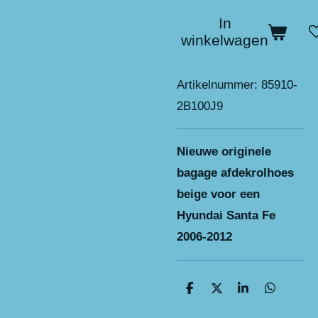
In
winkelwagen
Artikelnummer:
85910-
2B100J9
Nieuwe originele
bagage afdekrolhoes
beige voor een
Hyundai Santa Fe
2006-2012
D
D
S
D
e
e
h
e
l
e
a
l