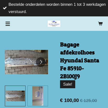
Bestelde onderdelen worden binnen 1 tot 3 werkdagen
Ga
verstuurd.
direct
naar
de
hoofdinhoud
Bagage
afdekrolhoes
Hyundai Santa
Fe 85910-
2B100J9
Sale!
€ 100,00
€ 125,00