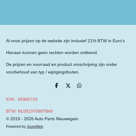
e
l
r
e
n
e
n
Al onze prijzen op de website zijn inclusief 21% BTW in Euro's
Hieraan kunnen geen rechten worden ontleend.
De prijzen en voorraad en product omschrijving zijn onder
voorbehoud van typ / wijzigingsfouten.
D
D
D
e
e
e
l
e
l
KVK: 65985729
e
l
e
n
n
BTW: NL001970687B49
© 2019 - 2026 Auto Parts Nieuwegein
Powered by
JouwWeb