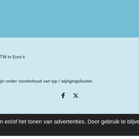
 BTW in Euro's
ijn onder voorbehoud van typ / wijzigingsfouten.
D
D
e
e
l
e
e
l
n
 en/of het tonen van advertenties. Door gebruik te blij