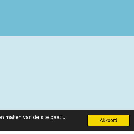
ven maken van de site gaat u
Akkoord
Powered by
JouwWeb