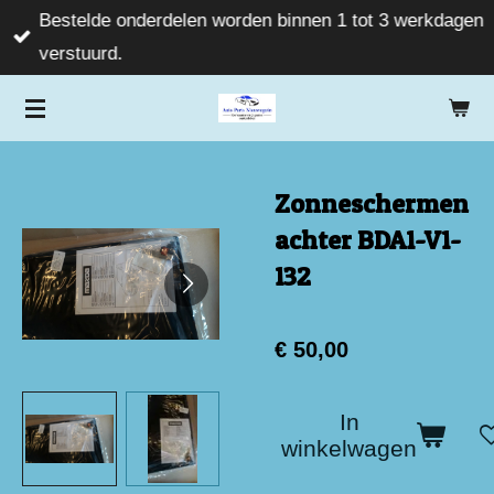
Bestelde onderdelen worden binnen 1 tot 3 werkdagen
Ga
verstuurd.
direct
naar
de
hoofdinhoud
Zonneschermen
achter BDA1-V1-
132
€ 50,00
In
winkelwagen