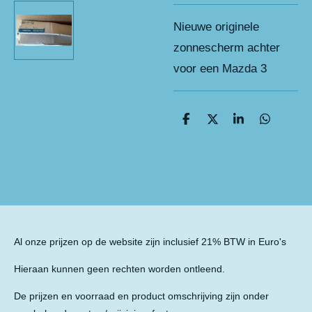
Nieuwe originele
zonnescherm achter
voor een Mazda 3
D
D
S
D
e
e
h
e
l
e
a
l
e
l
r
e
n
e
n
Al onze prijzen op de website zijn inclusief 21% BTW in Euro's
Hieraan kunnen geen rechten worden ontleend.
De prijzen en voorraad en product omschrijving zijn onder