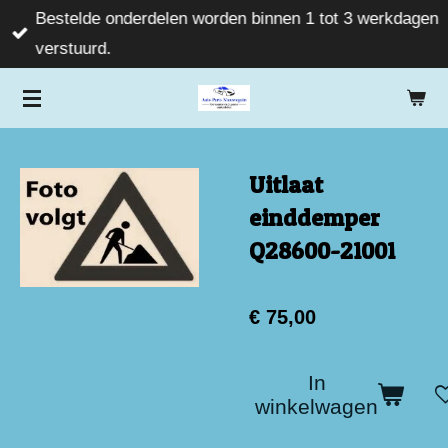
Bestelde onderdelen worden binnen 1 tot 3 werkdagen
Ga
verstuurd.
direct
naar
de
hoofdinhoud
Uitlaat
einddemper
Q28600-21001
€ 75,00
In
winkelwagen