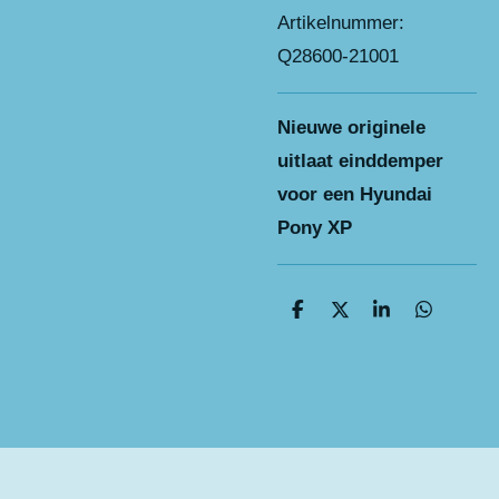
Artikelnummer:
Q28600-21001
Nieuwe originele
uitlaat einddemper
voor een Hyundai
Pony XP
D
D
S
D
e
e
h
e
l
e
a
l
e
l
r
e
n
e
n