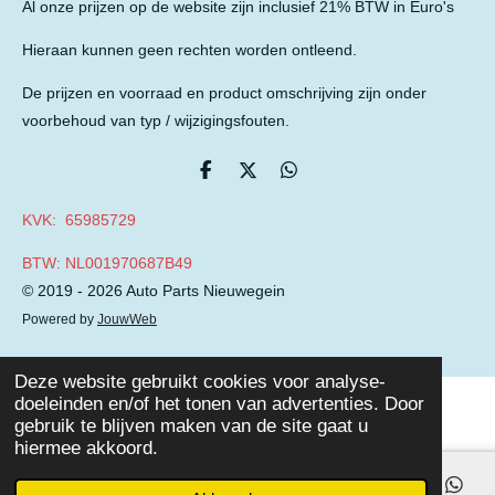
Al onze prijzen op de website zijn inclusief 21% BTW in Euro's
Hieraan kunnen geen rechten worden ontleend.
De prijzen en voorraad en product omschrijving zijn onder
voorbehoud van typ / wijzigingsfouten.
D
D
D
e
e
e
l
e
l
KVK: 65985729
e
l
e
n
n
BTW: NL001970687B49
© 2019 - 2026 Auto Parts Nieuwegein
Powered by
JouwWeb
Deze website gebruikt cookies voor analyse-
doeleinden en/of het tonen van advertenties. Door
gebruik te blijven maken van de site gaat u
hiermee akkoord.