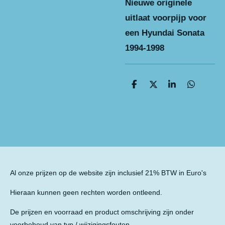
Nieuwe originele
uitlaat voorpijp voor
een Hyundai Sonata
1994-1998
D
D
S
D
e
e
h
e
l
e
a
l
e
l
r
e
n
e
n
Al onze prijzen op de website zijn inclusief 21% BTW in Euro's
Hieraan kunnen geen rechten worden ontleend.
De prijzen en voorraad en product omschrijving zijn onder
voorbehoud van typ / wijzigingsfouten.