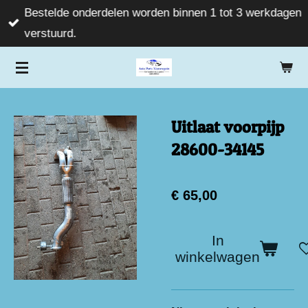
Bestelde onderdelen worden binnen 1 tot 3 werkdagen
Ga
verstuurd.
direct
naar
de
hoofdinhoud
Uitlaat voorpijp
28600-34145
€ 65,00
In
winkelwagen