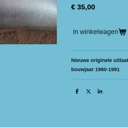
€ 35,00
In winkelwagen
Nieuwe originele uitla
bouwjaar 1980-1991
D
D
S
e
e
h
l
e
a
e
l
r
n
e