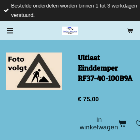
Bestelde onderdelen worden binnen 1 tot 3 werkdagen
Ga
verstuurd.
direct
naar
de
hoofdinhoud
Uitlaat
Einddemper
RF37-40-100B9A
€ 75,00
In
winkelwagen