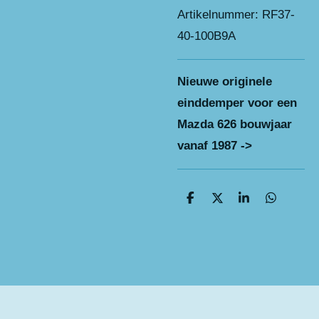
Artikelnummer:
RF37-
40-100B9A
Nieuwe originele
einddemper voor een
Mazda 626 bouwjaar
vanaf 1987 ->
D
D
S
D
e
e
h
e
l
e
a
l
e
l
r
e
n
e
n