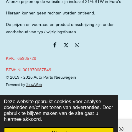
Al onze prijzen op de website zijn inclusief 21% BTW in Euro's
Hieraan kunnen geen rechten worden ontleend.
De prijzen en voorraad en product omschrijving zijn onder
voorbehoud van typ / wijzigingsfouten.
D
D
D
e
e
e
l
e
l
KVK: 65985729
e
l
e
n
n
BTW: NL001970687B49
© 2019 - 2026 Auto Parts Nieuwegein
Powered by
JouwWeb
Deze website gebruikt cookies voor analyse-
doeleinden en/of het tonen van advertenties. Door
gebruik te blijven maken van de site gaat u
hiermee akkoord.