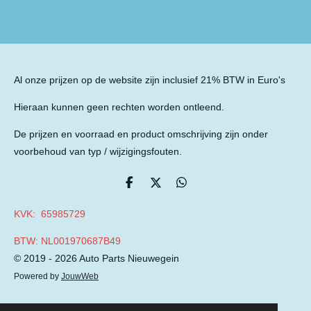
n
e
n
Al onze prijzen op de website zijn inclusief 21% BTW in Euro's
Hieraan kunnen geen rechten worden ontleend.
De prijzen en voorraad en product omschrijving zijn onder
voorbehoud van typ / wijzigingsfouten.
D
D
D
e
e
e
l
e
l
KVK: 65985729
e
l
e
n
n
BTW: NL001970687B49
© 2019 - 2026 Auto Parts Nieuwegein
Powered by
JouwWeb