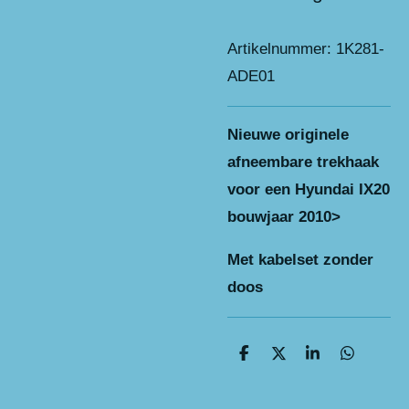
Artikelnummer:
1K281-
ADE01
Nieuwe originele
afneembare trekhaak
voor een Hyundai IX20
bouwjaar 2010>
Met kabelset zonder
doos
D
D
S
D
e
e
h
e
l
e
a
l
e
l
r
e