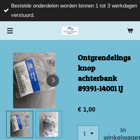
Bestelde onderdelen worden binnen 1 tot 3 werkdagen
Ga
verstuurd.
direct
naar
de
hoofdinhoud
Ontgrendelings
knop
achterbank
89391-14001 IJ
€ 1,00
In
winkelwage