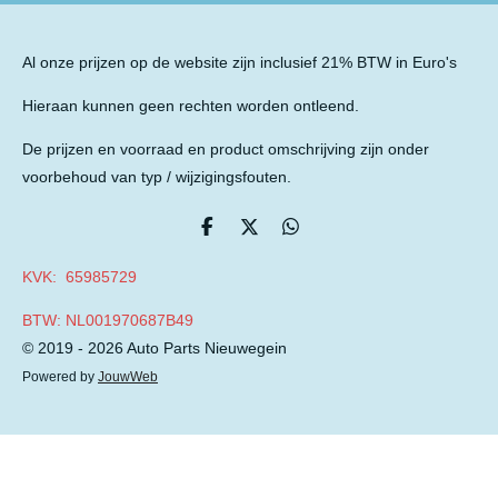
Al onze prijzen op de website zijn inclusief 21% BTW in Euro's
Hieraan kunnen geen rechten worden ontleend.
De prijzen en voorraad en product omschrijving zijn onder
voorbehoud van typ / wijzigingsfouten.
D
D
D
e
e
e
l
e
l
KVK: 65985729
e
l
e
n
n
BTW: NL001970687B49
© 2019 - 2026 Auto Parts Nieuwegein
Powered by
JouwWeb