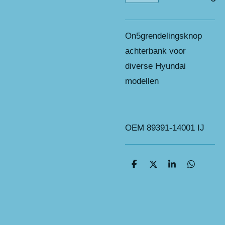
On5grendelingsknop
achterbank voor
diverse Hyundai
modellen
OEM 89391-14001 IJ
D
D
S
D
e
e
h
e
l
e
a
l
e
l
r
e
n
e
n