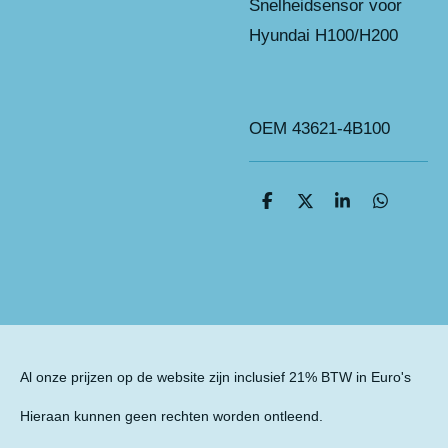
Snelheidsensor voor
Hyundai H100/H200
OEM 43621-4B100
D
D
S
D
e
e
h
e
l
e
a
l
e
l
r
e
n
e
n
Al onze prijzen op de website zijn inclusief 21% BTW in Euro's
Hieraan kunnen geen rechten worden ontleend.