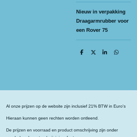
Nieuw in verpakking
Draagarmrubber voor
een Rover 75
D
D
S
D
e
e
h
e
l
e
a
l
e
l
r
e
n
e
n
Al onze prijzen op de website zijn inclusief 21% BTW in Euro's
Hieraan kunnen geen rechten worden ontleend.
De prijzen en voorraad en product omschrijving zijn onder